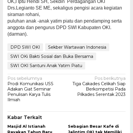
OK,I Iptu Hendi SH, Sekdin Perdagangan OKI
Drs.Legianto SE ME, sekaligus pengisi acara kegiatan
siraman rohani,
puluhan anak -anak yatim piatu dan pendamping serta
anggota dan pengurus DPD SWI Kabupaten OKI.
(darman).
DPD SWI OKI
Sekber Wartawan Indonesia
SWI OKi Bakti Sosial dan Buka Bersama
SWI OKI Santuni Anak Yatim Piatu
Navigasi
Pos sebelumnya
Pos berikutnya
Prodi Komunikasi USS
Tiga Cakades Celikah Siap
pos
Adakan Giat Seminar
Berkompetisi Pada
Penulisan Karya Tulis
Pilkades Serentak 2023
Ilmiah
Kabar Terkait
Masjid Al Istianah
Sebagian Besar Kafe di
Rayakan Tahun Baru
Jalintim OKI tak Memiliki