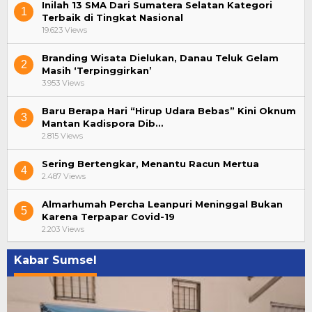
Inilah 13 SMA Dari Sumatera Selatan Kategori
1
Terbaik di Tingkat Nasional
19.623 Views
Branding Wisata Dielukan, Danau Teluk Gelam
2
Masih ‘Terpinggirkan’
3.953 Views
Baru Berapa Hari “Hirup Udara Bebas” Kini Oknum
3
Mantan Kadispora Dib…
2.815 Views
Sering Bertengkar, Menantu Racun Mertua
4
2.487 Views
Almarhumah Percha Leanpuri Meninggal Bukan
5
Karena Terpapar Covid-19
2.203 Views
Kabar Sumsel