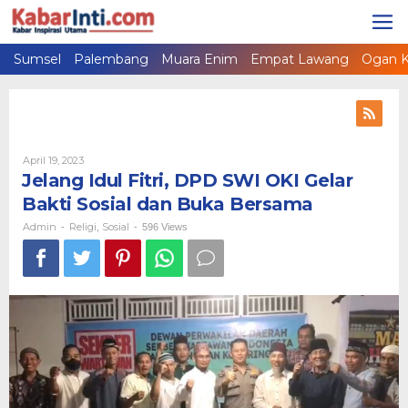
Lewati
ke
konten
Sumsel
Palembang
Muara Enim
Empat Lawang
Ogan K
April 19, 2023
Oleh
Admin
Jelang Idul Fitri, DPD SWI OKI Gelar
Bakti Sosial dan Buka Bersama
Admin
Religi
Sosial
-
,
-
596 Views