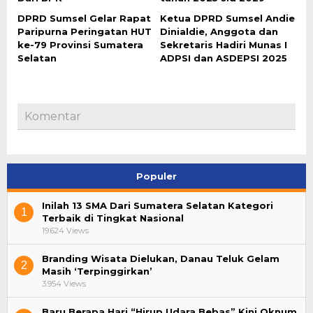
DPRD Sumsel Gelar Rapat
Ketua DPRD Sumsel Andie
Paripurna Peringatan HUT
Dinialdie, Anggota dan
ke-79 Provinsi Sumatera
Sekretaris Hadiri Munas I
Selatan
ADPSI dan ASDEPSI 2025
Komentar
Populer
Inilah 13 SMA Dari Sumatera Selatan Kategori
1
Terbaik di Tingkat Nasional
19.624 Views
Branding Wisata Dielukan, Danau Teluk Gelam
2
Masih ‘Terpinggirkan’
3.954 Views
Baru Berapa Hari “Hirup Udara Bebas” Kini Oknum