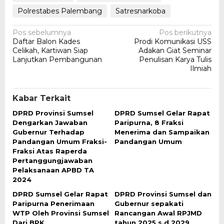
Polrestabes Palembang
Satresnarkoba
Navigasi
Pos sebelumnya
Pos berikutnya
Daftar Balon Kades
Prodi Komunikasi USS
pos
Celikah, Kartiwan Siap
Adakan Giat Seminar
Lanjutkan Pembangunan
Penulisan Karya Tulis
Ilmiah
Kabar Terkait
DPRD Provinsi Sumsel
DPRD Sumsel Gelar Rapat
Dengarkan Jawaban
Paripurna, 8 Fraksi
Gubernur Terhadap
Menerima dan Sampaikan
Pandangan Umum Fraksi-
Pandangan Umum
Fraksi Atas Raperda
Pertanggungjawaban
Pelaksanaan APBD TA
2024
DPRD Sumsel Gelar Rapat
DPRD Provinsi Sumsel dan
Paripurna Penerimaan
Gubernur sepakati
WTP Oleh Provinsi Sumsel
Rancangan Awal RPJMD
Dari BPK
tahun 2025 s.d 2029