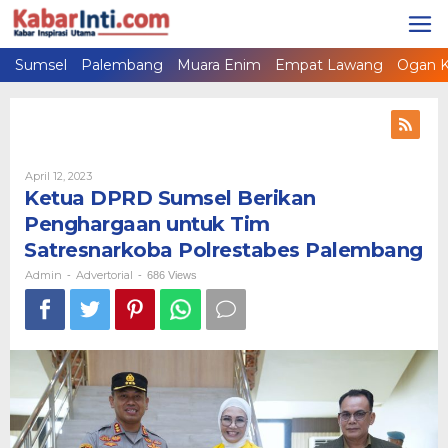
Lewati
ke
konten
Sumsel
Palembang
Muara Enim
Empat Lawang
Ogan K
April 12, 2023
Oleh
Admin
Ketua DPRD Sumsel Berikan
Penghargaan untuk Tim
Satresnarkoba Polrestabes Palembang
Admin
Advertorial
-
-
686 Views