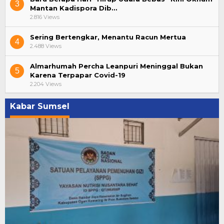
3
Mantan Kadispora Dib…
2.816 Views
Sering Bertengkar, Menantu Racun Mertua
4
2.488 Views
Almarhumah Percha Leanpuri Meninggal Bukan
5
Karena Terpapar Covid-19
2.204 Views
Kabar Sumsel