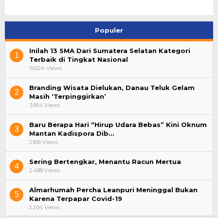
Populer
Inilah 13 SMA Dari Sumatera Selatan Kategori
1
Terbaik di Tingkat Nasional
19.624 Views
Branding Wisata Dielukan, Danau Teluk Gelam
2
Masih ‘Terpinggirkan’
3.954 Views
Baru Berapa Hari “Hirup Udara Bebas” Kini Oknum
3
Mantan Kadispora Dib…
2.816 Views
Sering Bertengkar, Menantu Racun Mertua
4
2.488 Views
Almarhumah Percha Leanpuri Meninggal Bukan
5
Karena Terpapar Covid-19
2.204 Views