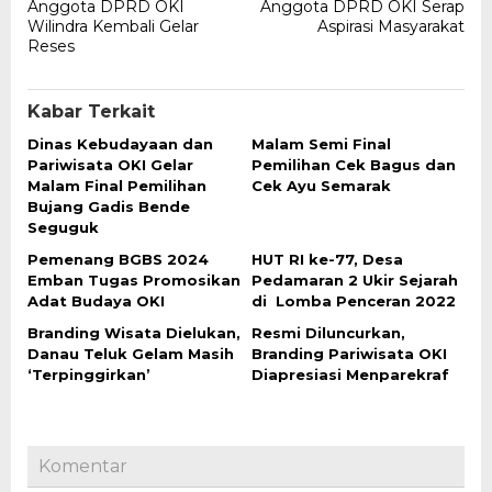
pos
Anggota DPRD OKI
Anggota DPRD OKI Serap
Wilindra Kembali Gelar
Aspirasi Masyarakat
Reses
Kabar Terkait
Dinas Kebudayaan dan
Malam Semi Final
Pariwisata OKI Gelar
Pemilihan Cek Bagus dan
Malam Final Pemilihan
Cek Ayu Semarak
Bujang Gadis Bende
Seguguk
Pemenang BGBS 2024
HUT RI ke-77, Desa
Emban Tugas Promosikan
Pedamaran 2 Ukir Sejarah
Adat Budaya OKI
di Lomba Penceran 2022
Branding Wisata Dielukan,
Resmi Diluncurkan,
Danau Teluk Gelam Masih
Branding Pariwisata OKI
‘Terpinggirkan’
Diapresiasi Menparekraf
Komentar