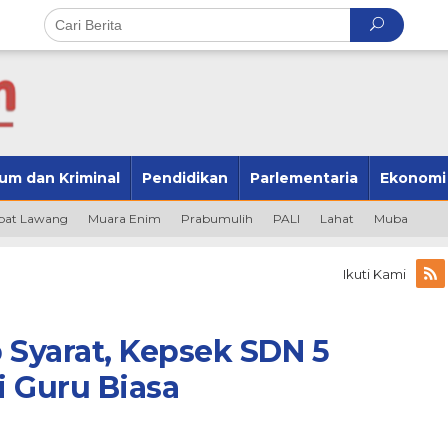
um dan Kriminal
Pendidikan
Parlementaria
Ekonomi
at Lawang
Muara Enim
Prabumulih
PALI
Lahat
Muba
Ikuti Kami
 Syarat, Kepsek SDN 5
 Guru Biasa