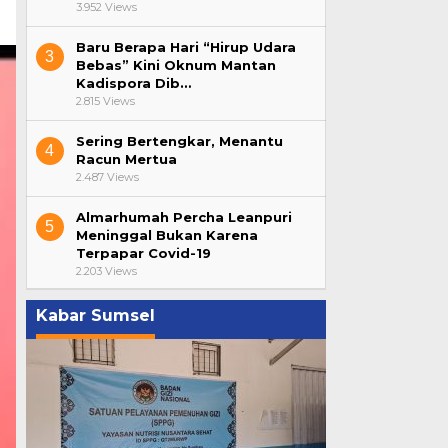
3.952 Views
Baru Berapa Hari “Hirup Udara
3
Bebas” Kini Oknum Mantan
Kadispora Dib…
2.815 Views
Sering Bertengkar, Menantu
4
Racun Mertua
2.487 Views
Almarhumah Percha Leanpuri
5
Meninggal Bukan Karena
Terpapar Covid-19
2.203 Views
Kabar Sumsel