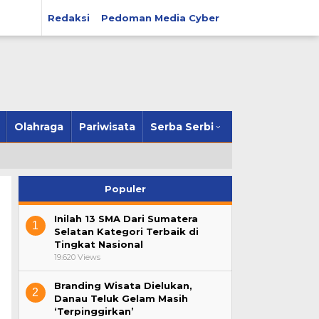
Redaksi
Pedoman Media Cyber
Olahraga
Pariwisata
Serba Serbi
Populer
Inilah 13 SMA Dari Sumatera
1
Selatan Kategori Terbaik di
Tingkat Nasional
19.620 Views
Branding Wisata Dielukan,
2
Danau Teluk Gelam Masih
‘Terpinggirkan’