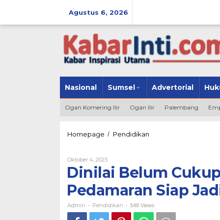
Lewati
Agustus 6, 2026
ke
konten
Nasional
Sumsel
Advertorial
Huk
Ogan Komering Ilir
Ogan Ilir
Palembang
Emp
Homepage
Pendidikan
Dinilai
/
Belum
Cukup
Oktober 4, 2025
Oleh
Syarat,
Admin
Dinilai Belum Cukup
Kepsek
SDN
Pedamaran Siap Jadi
5
Pedamaran
Siap
Admin
Pendidikan
-
-
548 Views
Jadi