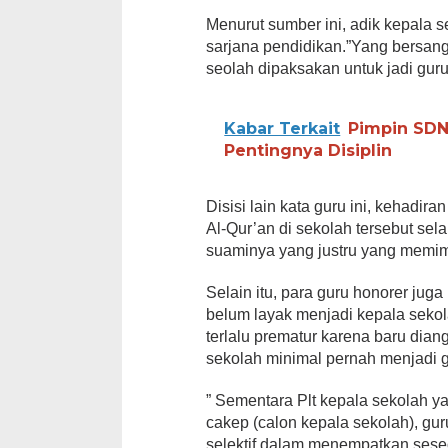
Menurut sumber ini, adik kepala 
sarjana pendidikan.”Yang bersangk
seolah dipaksakan untuk jadi guru
Kabar Terkait
Pimpin SDN
Pentingnya Disiplin
Disisi lain kata guru ini, kehadir
Al-Qur’an di sekolah tersebut se
suaminya yang justru yang memimp
Selain itu, para guru honorer ju
belum layak menjadi kepala seko
terlalu prematur karena baru dian
sekolah minimal pernah menjadi g
” Sementara Plt kepala sekolah yan
cakep (calon kepala sekolah), gur
selektif dalam menempatkan sese