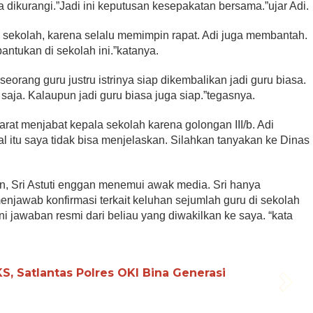
 dikurangi.”Jadi ini keputusan kesepakatan bersama.”ujar Adi.
di sekolah, karena selalu memimpin rapat. Adi juga membantah.
antukan di sekolah ini.”katanya.
rang guru justru istrinya siap dikembalikan jadi guru biasa.
 saja. Kalaupun jadi guru biasa juga siap.”tegasnya.
rat menjabat kepala sekolah karena golongan III/b. Adi
 itu saya tidak bisa menjelaskan. Silahkan tanyakan ke Dinas
 Sri Astuti enggan menemui awak media. Sri hanya
jawab konfirmasi terkait keluhan sejumlah guru di sekolah
i ini jawaban resmi dari beliau yang diwakilkan ke saya. “kata
, Satlantas Polres OKI Bina Generasi