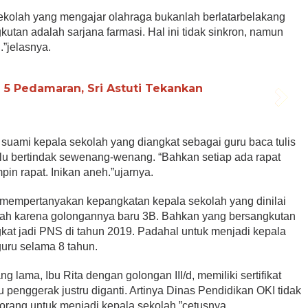
sekolah yang mengajar olahraga bukanlah berlatarbelakang
utan adalah sarjana farmasi. Hal ini tidak sinkron, namun
.”jelasnya.
 5 Pedamaran, Sri Astuti Tekankan
an suami kepala sekolah yang diangkat sebagai guru baca tulis
lalu bertindak sewenang-wenang. “Bahkan setiap ada rapat
in rapat. Inikan aneh.”ujarnya.
ga mempertanyakan kepangkatan kepala sekolah yang dinilai
lah karena golongannya baru 3B. Bahkan yang bersangkutan
gkat jadi PNS di tahun 2019. Padahal untuk menjadi kepala
uru selama 8 tahun.
g lama, Ibu Rita dengan golongan III/d, memiliki sertifikat
u penggerak justru diganti. Artinya Dinas Pendidikan OKI tidak
orang untuk menjadi kepala sekolah.”cetusnya.