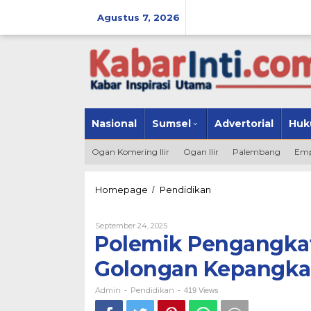
Lewati
Agustus 7, 2026
ke
konten
Nasional
Sumsel
Advertorial
Huk
Ogan Komering Ilir
Ogan Ilir
Palembang
Emp
Homepage
Pendidikan
Polemik
/
Pengangkatan
Kepala
September 24, 2025
Oleh
SDN
Admin
Polemik Pengangkat
5
Pedamaran,
Golongan Kepangkat
Golongan
Kepangkatan
Dipertanyakan.?
Admin
Pendidikan
-
-
419 Views