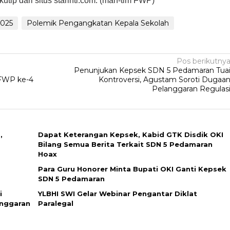
kutip dari situs starinti.com. (man-tim FWP)
2025
Polemik Pengangkatan Kepala Sekolah
Pos berikutny
Penunjukan Kepsek SDN 5 Pedamaran Tua
 FWP ke-4
Kontroversi, Agustam Soroti Dugaa
Pelanggaran Regulas
,
Dapat Keterangan Kepsek, Kabid GTK Disdik OKI
Bilang Semua Berita Terkait SDN 5 Pedamaran
Hoax
Para Guru Honorer Minta Bupati OKI Ganti Kepsek
SDN 5 Pedamaran
i
YLBHI SWI Gelar Webinar Pengantar Diklat
anggaran
Paralegal