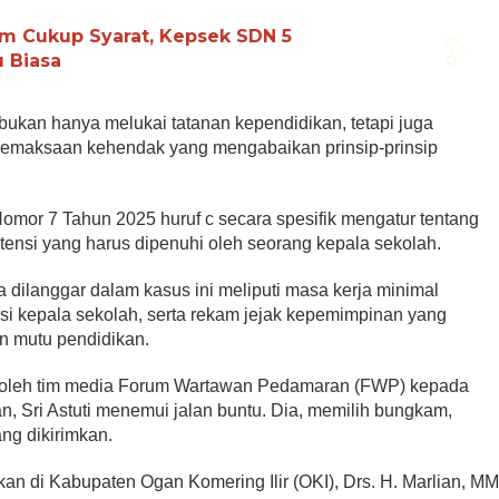
um Cukup Syarat, Kepsek SDN 5
 Biasa
ukan hanya melukai tatanan kependidikan, tetapi juga
pemaksaan kehendak yang mengabaikan prinsip-prinsip
or 7 Tahun 2025 huruf c secara spesifik mengatur tentang
etensi yang harus dipenuhi oleh seorang kepala sekolah.
 dilanggar dalam kasus ini meliputi masa kerja minimal
nsi kepala sekolah, serta rekam jejak kepemimpinan yang
an mutu pendidikan.
n oleh tim media Forum Wartawan Pedamaran (FWP) kepada
 Sri Astuti menemui jalan buntu. Dia, memilih bungkam,
g dikirimkan.
kan di Kabupaten Ogan Komering Ilir (OKI), Drs. H. Marlian, M