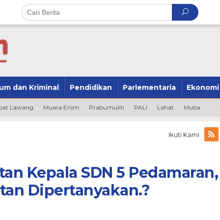
um dan Kriminal
Pendidikan
Parlementaria
Ekonomi
at Lawang
Muara Enim
Prabumulih
PALI
Lahat
Muba
Ikuti Kami
an Kepala SDN 5 Pedamaran,
an Dipertanyakan.?