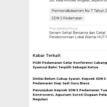
3B.”kata Ahmad singkat, seperti di
Permendikdasmen No 7 Tahun 
SDN 5 Pedamaran
Navigasi
Pos sebelumnya
Senam Sehat Bersama dan Geliat
pos
Perekonomian Lokal Warnai HUT
Kabar Terkait
PGRI Pedamaran Gelar Konferensi Cabang
Syamsul Bahri Terpilih Sebagai Ketua
Dinilai Belum Cukup Syarat, Kepsek SDN 5
Pedamaran Siap Jadi Guru Biasa
Penunjukan Kepsek SDN 5 Pedamaran Tua
Kontroversi, Agustam Soroti Dugaan Pel
Regulasi