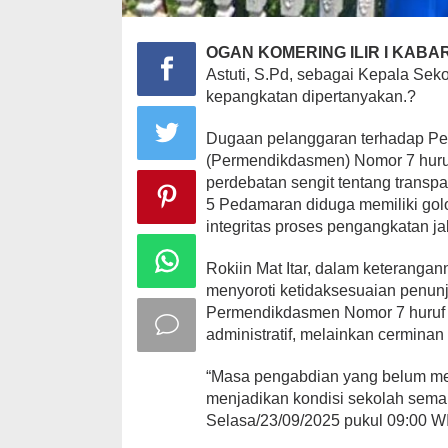
OGAN KOMERING ILIR I KABAR
Astuti, S.Pd, sebagai Kepala Se
kepangkatan dipertanyakan.?
Dugaan pelanggaran terhadap Pe
(Permendikdasmen) Nomor 7 huruf
perdebatan sengit tentang transp
5 Pedamaran diduga memiliki golon
integritas proses pengangkatan ja
Rokiin Mat Itar, dalam keterang
menyoroti ketidaksesuaian penunju
Permendikdasmen Nomor 7 huruf c
administratif, melainkan cerminan
“Masa pengabdian yang belum me
menjadikan kondisi sekolah sema
Selasa/23/09/2025 pukul 09:00 W